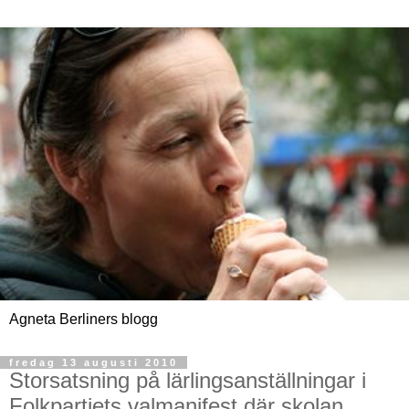
Agneta Berliners blogg
fredag 13 augusti 2010
Storsatsning på lärlingsanställningar i
Folkpartiets valmanifest där skolan,