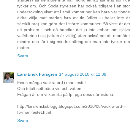
ställdes) att de äldre inte har möjlighet att äta mat som de
tycker om. Och Socialstyrelsen har också tidigare i en stor
undersökning visat att i små kommuner kan bara var tionde
äldre välja mat medan fyra av tio (vilket ju heller inte är
särskilt bra) kan göra det i större kommuner. Så visst är det
ett problem - och då handlar det ju inte enbart om själva
valfriheten i sig (vilken är viktig) utan också om att man äter
mindre och får i sig mindre näring om man inte tycker om
maten.
Svara
Lars-Erick Forsgren
14 augusti 2010 kl. 11:38
Finns många vackra ord i manifestet.
Och totalt sett både vin och vatten.
Frågan är om vi kan lita på fp, pga dess närhistoria.
http://lars-ericksblogg.blogspot.com/2010/08/vackra-ord-i-
fp-manifestet.html
Svara