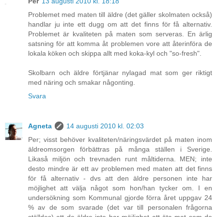
Per
13 augusti 2010 kl. 18:18
Problemet med maten till äldre (det gäller skolmaten också)
handlar ju inte ett dugg om att det finns för få alternativ.
Problemet är kvaliteten på maten som serveras. En ärlig
satsning för att komma åt problemen vore att återinföra de
lokala köken och skippa allt med koka-kyl och "so-fresh".
Skolbarn och äldre förtjänar nylagad mat som ger riktigt
med näring och smakar någonting.
Svara
Agneta
14 augusti 2010 kl. 02:03
Per; visst behöver kvaliteten/näringsvärdet på maten inom
äldreomsorgen förbättras på många ställen i Sverige.
Likaså miljön och trevnaden runt måltiderna. MEN; inte
desto mindre är ett av problemen med maten att det finns
för få alternativ - dvs att den äldre personen inte har
möjlighet att välja något som hon/han tycker om. I en
undersökning som Kommunal gjorde förra året uppgav 24
% av de som svarade (det var till personalen frågorna