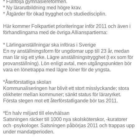
* Fullfölja gymnasiereformen.
* Ny lärarutbildning med högre krav.
* Åtgärder för ökad trygghet och studiedisciplin.
Här kommer Folkpartiet prioriteringar inför 2011 och även i
förhandlingarna med de övriga Allianspartierna:
* Lärlinganställningar ska införas i Sverige
En ny anställningsform för ungdomar upp till 23 år, medan
man lär sig ett yrke. Lägre anställningstrygghet (t ex som för
provanställning). Lön enligt avtal, men utgångspunkten bör
vara en lönetrappa med lägre löner för de yngsta.
*Återförstatliga skolan
Kommunaliseringen har blivit ett stort misslyckande; stora
olikheter mellan kommuner; sänkt status för läraryrket.
Första stegen mot ett återförstatligande bör tas 2011.
*En halv miljard till elevhälsan
Satsningen räcker till 1000 nya skolsköterskor, -kuratorer
och -psykologer. Satsningen påbörjas 2011 och trappas upp
under mandatperioden.