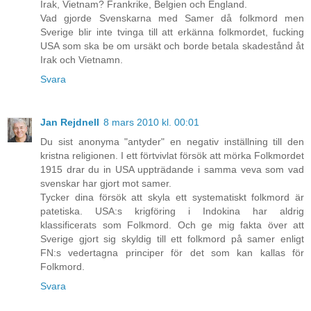
Irak, Vietnam? Frankrike, Belgien och England.
Vad gjorde Svenskarna med Samer då folkmord men
Sverige blir inte tvinga till att erkänna folkmordet, fucking
USA som ska be om ursäkt och borde betala skadestånd åt
Irak och Vietnamn.
Svara
Jan Rejdnell
8 mars 2010 kl. 00:01
Du sist anonyma "antyder" en negativ inställning till den
kristna religionen. I ett förtvivlat försök att mörka Folkmordet
1915 drar du in USA uppträdande i samma veva som vad
svenskar har gjort mot samer.
Tycker dina försök att skyla ett systematiskt folkmord är
patetiska. USA:s krigföring i Indokina har aldrig
klassificerats som Folkmord. Och ge mig fakta över att
Sverige gjort sig skyldig till ett folkmord på samer enligt
FN:s vedertagna principer för det som kan kallas för
Folkmord.
Svara