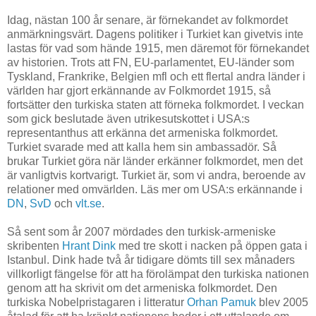
Idag, nästan 100 år senare, är förnekandet av folkmordet
anmärkningsvärt. Dagens politiker i Turkiet kan givetvis inte
lastas för vad som hände 1915, men däremot för förnekandet
av historien. Trots att FN, EU-parlamentet, EU-länder som
Tyskland, Frankrike, Belgien mfl och ett flertal andra länder i
världen har gjort erkännande av Folkmordet 1915, så
fortsätter den turkiska staten att förneka folkmordet. I veckan
som gick beslutade även utrikesutskottet i USA:s
representanthus att erkänna det armeniska folkmordet.
Turkiet svarade med att kalla hem sin ambassadör. Så
brukar Turkiet göra när länder erkänner folkmordet, men det
är vanligtvis kortvarigt. Turkiet är, som vi andra, beroende av
relationer med omvärlden. Läs mer om USA:s erkännande i
DN
,
SvD
och
vlt.se
.
Så sent som år 2007 mördades den turkisk-armeniske
skribenten
Hrant Dink
med tre skott i nacken på öppen gata i
Istanbul. Dink hade två år tidigare dömts till sex månaders
villkorligt fängelse för att ha förolämpat den turkiska nationen
genom att ha skrivit om det armeniska folkmordet. Den
turkiska Nobelpristagaren i litteratur
Orhan Pamuk
blev 2005