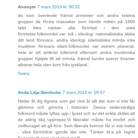
Anonym
7 mars 2010 kl. 00:32
de som överlevde främst armenier och andra kristna
grupper de första massaker som hände mitten på 1800
talet blev nästan alla förintad i den sista
förintelse.folkmordet var två i ideologi nationalistiska älska
ditt land försvara. andra ideologi islamistiska mörda icke
muslimer försvara islam.folkmordet var extrem planerat.
hela är ett antkrist folkmord eftersom andra muslimska
grupper hjälpte till att mörda, främst kurder azerer bosnier
albaner.hela iden kom från tyskland..
Svara
Anita Lilja-Stenholm
7 mars 2010 kl. 09:57
Heder åt dig Agneta som ger röst åt allt det som vi inte får
glömma och gömma i historien. Dessa vedervärdiga
folkmord måste lyftas upp i ljuset och av det enkla skälet att
de aldrig ska upprepas.Vi liberaler måste ha modet och
civilkuraget att gå före. Som liberala kvinnor får vi inte tveka
- våra förmödrar gjorde det inte. Tänker bl.a på Ingrid