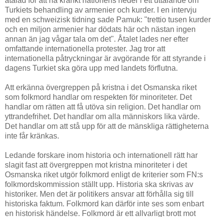
åtalad för att ha kränkt nationens heder i ett uttalande om
Turkiets behandling av armenier och kurder. I en intervju
med en schweizisk tidning sade Pamuk: "trettio tusen kurder
och en miljon armenier har dödats här och nästan ingen
annan än jag vågar tala om det". Åtalet lades ner efter
omfattande internationella protester. Jag tror att
internationella påtryckningar är avgörande för att styrande i
dagens Turkiet ska göra upp med landets förflutna.
Att erkänna övergreppen på kristna i det Osmanska riket
som folkmord handlar om respekten för minoriteter. Det
handlar om rätten att få utöva sin religion. Det handlar om
yttrandefrihet. Det handlar om alla människors lika värde.
Det handlar om att stå upp för att de mänskliga rättigheterna
inte får kränkas.
Ledande forskare inom historia och internationell rätt har
slagit fast att övergreppen mot kristna minoriteter i det
Osmanska riket utgör folkmord enligt de kriterier som FN:s
folkmordskommission ställt upp. Historia ska skrivas av
historiker. Men det är politikers ansvar att förhålla sig till
historiska faktum. Folkmord kan därför inte ses som enbart
en historisk händelse. Folkmord är ett allvarligt brott mot