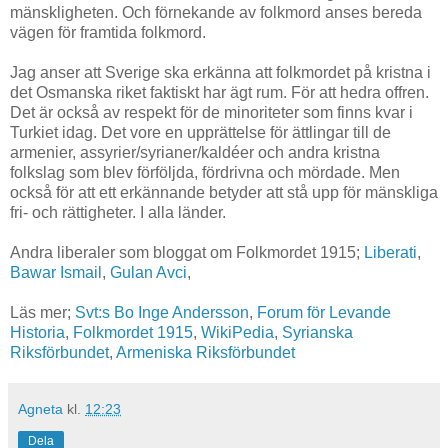
mänskligheten. Och förnekande av folkmord anses bereda
vägen för framtida folkmord.
Jag anser att Sverige ska erkänna att folkmordet på kristna i
det Osmanska riket faktiskt har ägt rum. För att hedra offren.
Det är också av respekt för de minoriteter som finns kvar i
Turkiet idag. Det vore en upprättelse för ättlingar till de
armenier, assyrier/syrianer/kaldéer och andra kristna
folkslag som blev förföljda, fördrivna och mördade. Men
också för att ett erkännande betyder att stå upp för mänskliga
fri- och rättigheter. I alla länder.
Andra liberaler som bloggat om Folkmordet 1915;
Liberati
,
Bawar Ismail
,
Gulan Avci
,
Läs mer;
Svt:s Bo Inge Andersson
,
Forum för Levande
Historia
,
Folkmordet 1915
,
WikiPedia
,
Syrianska
Riksförbundet
,
Armeniska Riksförbundet
Agneta
kl.
12:23
Dela