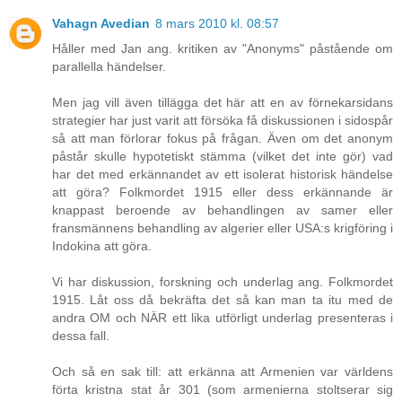
Vahagn Avedian
8 mars 2010 kl. 08:57
Håller med Jan ang. kritiken av "Anonyms" påstående om
parallella händelser.
Men jag vill även tillägga det här att en av förnekarsidans
strategier har just varit att försöka få diskussionen i sidospår
så att man förlorar fokus på frågan. Även om det anonym
påstår skulle hypotetiskt stämma (vilket det inte gör) vad
har det med erkännandet av ett isolerat historisk händelse
att göra? Folkmordet 1915 eller dess erkännande är
knappast beroende av behandlingen av samer eller
fransmännens behandling av algerier eller USA:s krigföring i
Indokina att göra.
Vi har diskussion, forskning och underlag ang. Folkmordet
1915. Låt oss då bekräfta det så kan man ta itu med de
andra OM och NÄR ett lika utförligt underlag presenteras i
dessa fall.
Och så en sak till: att erkänna att Armenien var världens
förta kristna stat år 301 (som armenierna stoltserar sig