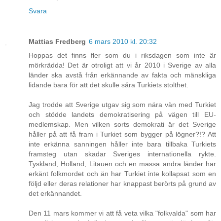
Svara
Mattias Fredberg
6 mars 2010 kl. 20:32
Hoppas det finns fler som du i riksdagen som inte är
mörkrädda! Det är otroligt att vi år 2010 i Sverige av alla
länder ska avstå från erkännande av fakta och mänskliga
lidande bara för att det skulle såra Turkiets stolthet.
Jag trodde att Sverige utgav sig som nära vän med Turkiet
och stödde landets demokratisering på vägen till EU-
medlemskap. Men vilken sorts demokrati är det Sverige
håller på att få fram i Turkiet som bygger på lögner?!? Att
inte erkänna sanningen håller inte bara tillbaka Turkiets
framsteg utan skadar Sveriges internationella rykte.
Tyskland, Holland, Litauen och en massa andra länder har
erkänt folkmordet och än har Turkiet inte kollapsat som en
följd eller deras relationer har knappast berörts på grund av
det erkännandet.
Den 11 mars kommer vi att få veta vilka "folkvalda" som har