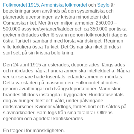
Folkmordet 1915
,
Armeniska folkmordet
och
Seyfo
är
beteckningar som används på den systematiska och
planerade utrensningen av kristna minoriteter i det
Osmanska riket. Mer än en miljon armenier, 250.000 –
500.000 assyrier/syrianer/kaldéer och ca 350.000 pontiska
greker mördades eller försvann genom folkmordet i dagens
östra Turkiet i samband med första världskriget. Regimen
ville turkifiera östra Turkiet. Det Osmanska riket tömdes i
stort sett på sin kristna befolkning.
Den 24 april 1915 arresterades, deporterades, fängslades
och mördades några hundra armeniska intellektuella. Några
veckor senare hade tusentals ledande armenier mördats.
Detta var starten på massmorden. Folkmordet utfördes
genom avrättningar och tvångsdeportationer. Människor
brändes till döds instängda i byggnader. Hundratusentals
dog av hunger, törst och våld, under påtvingade
dödsmarscher. Kvinnor våldtogs, fördes bort och såldes på
slavmarknader. Barn togs från sina föräldrar. Offrens
egendom och ägodelar konfiskerades.
En tragedi för mänskligheten.